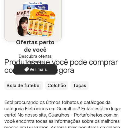
Ofertas perto
de você
Descubra ofertas
Produtos que você pode comprar
especiais
com desconto agora
Ver mais
Bola de futebol
Colchão
Taças
Está procurando os últimos folhetos e catálogos da
categoria Eletrônicos em Guarulhos? Então está no lugar
certo! No nosso site,
Guarulhos - Portafolhetos.com.br
,
você encontra todas as informações sobre os melhores
preços em Guarulhos. As lojas mais populares da cidade