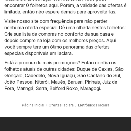
encontrar 0 folhetos aqui. Porém, a validade das ofertas é
limitada, então não espere demais para aproveitá-las.
Visite nosso site com frequência para não perder
nenhuma oferta especial. Dê uma olhada nestes folhetos:
Crie sua lista de compras no conforto da sua casa e
depois compre na loja com os melhores preços. Aqui
você sempre terá um ótimo panorama das ofertas
especiais disponíveis em Iaciara.
Está à procura de mais promoções? Então confira os
folhetos atuais de outras cidades:
Duque de Caxias
,
São
Gonçalo
,
Cabedelo
,
Nova Iguaçu
,
São Caetano do Sul
,
João Pessoa
,
Niterói
,
Maués
,
Barueri
,
Pinhais
,
Juiz de
Fora
,
Maringá
,
Serra
,
Belford Roxo
,
Maragogi
.
Página Inicial
Ofertas Iaciara
Eletrônicos Iaciara