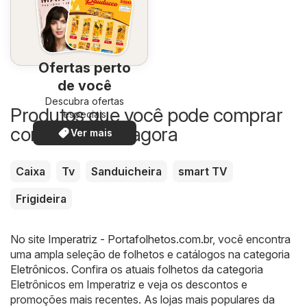
Ofertas perto
de você
Descubra ofertas
Produtos que você pode comprar
especiais
com desconto agora
Ver mais
Caixa
Tv
Sanduicheira
smart TV
Frigideira
No site
Imperatriz - Portafolhetos.com.br
, você encontra
uma ampla seleção de folhetos e catálogos na categoria
Eletrônicos
. Confira os atuais folhetos da categoria
Eletrônicos em Imperatriz e veja os descontos e
promoções mais recentes. As lojas mais populares da