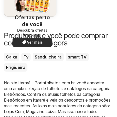
Ofertas perto
de você
Descubra ofertas
Produtos que você pode comprar
especiais
com desconto agora
Ver mais
Caixa
Tv
Sanduicheira
smart TV
Frigideira
No site
Itararé - Portafolhetos.com.br
, você encontra
uma ampla seleção de folhetos e catálogos na categoria
Eletrônicos
. Confira os atuais folhetos da categoria
Eletrônicos em Itararé e veja os descontos e promoções
mais recentes. As lojas mais populares da categoria são:
Lojas Cem
,
Magazine Luiza
. Mas isso não é tudo.