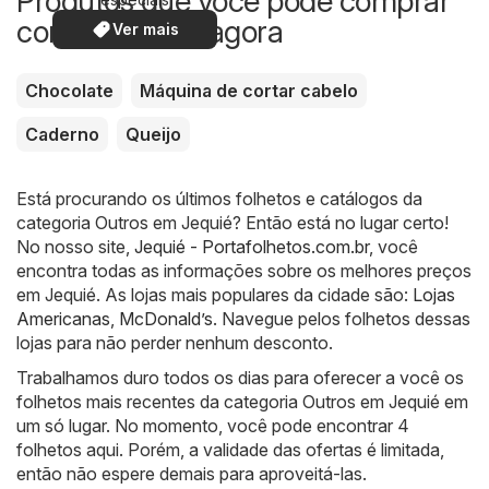
Produtos que você pode comprar
com desconto agora
Ver mais
Chocolate
Máquina de cortar cabelo
Caderno
Queijo
Está procurando os últimos folhetos e catálogos da
categoria Outros em Jequié? Então está no lugar certo!
No nosso site,
Jequié - Portafolhetos.com.br
, você
encontra todas as informações sobre os melhores preços
em Jequié. As lojas mais populares da cidade são:
Lojas
Americanas
,
McDonald’s
. Navegue pelos folhetos dessas
lojas para não perder nenhum desconto.
Trabalhamos duro todos os dias para oferecer a você os
folhetos mais recentes da categoria Outros em Jequié em
um só lugar. No momento, você pode encontrar 4
folhetos aqui. Porém, a validade das ofertas é limitada,
então não espere demais para aproveitá-las.