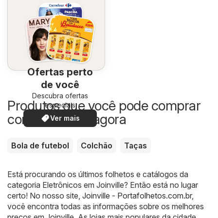
Ofertas perto
de você
Descubra ofertas
Produtos que você pode comprar
especiais
com desconto agora
Ver mais
Bola de futebol
Colchão
Taças
Está procurando os últimos folhetos e catálogos da
categoria Eletrônicos em Joinville? Então está no lugar
certo! No nosso site,
Joinville - Portafolhetos.com.br
,
você encontra todas as informações sobre os melhores
preços em Joinville. As lojas mais populares da cidade