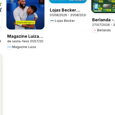
Lojas Becker
01/08/2026 - 31/08/2026
ofertas Agosto
Berlanda -
Lojas Becker
27/07/2026 - 
Ofertas at
Berlanda
Magazine Luiza
26
de sexta-feira 31/07/2026
ofertas
Magazine Luiza