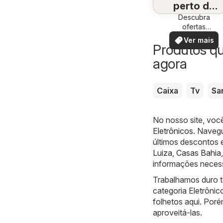
perto de
Descubra
você
ofertas
especiais
Ver mais
Produtos q
agora
Caixa
Tv
Sa
No nosso site, voc
Eletrônicos
. Navegu
últimos descontos 
Luiza
,
Casas Bahia
informações necess
Trabalhamos duro t
categoria Eletrôni
folhetos aqui. Poré
aproveitá-las.