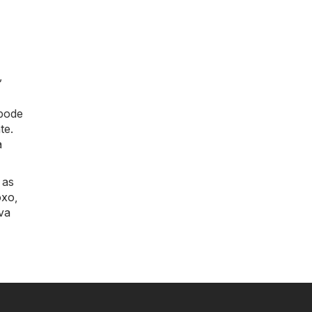
,
 pode
te.
a
 as
oxo
,
va