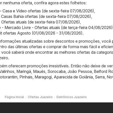
r nenhuma oferta, confira agora estes folhetos:
- Casa e Video ofertas (de sexta-feira 07/08/2026)
,
 Casas Bahia ofertas (de sexta-feira 07/08/2026)
,
- Ofertas atuais (de sexta-feira 07/08/2026)
,
 - Mercado Livre - Ofertas atuais (de terça-feira 04/08/2026)
it ofertas Agosto (01/08/2026 - 31/08/2026)
.
informações atualizadas sobre descontos e promoções, você
ntro das últimas ofertas e comprar de forma mais fácil e eficien
 você saberá onde encontrar as melhores ofertas da categori
eiro.
bém oferecem promoções irresistíveis. Então não deixe de ver
Valinhos
,
Maringá
,
Maués
,
Sorocaba
,
João Pessoa
,
Belford R
otorantim
,
Pinhais
,
Maragogi
,
Aparecida de Goiânia
,
Serra
,
No
Página Inicial
Ofertas Juazeiro
Eletrônicos Juazeiro