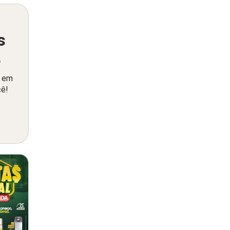
s
ê
o em
cê!