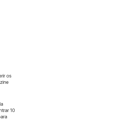
rir os
zine
da
trar 10
para