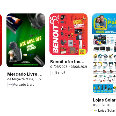
Benoit ofertas
01/08/2026 - 31/08/2026
Agosto
Benoit
Mercado Livre -
2026
de terça-feira 04/08/2026
Ofertas atuais
Mercado Livre
Lojas Solar
01/08/2026 - 3
Ofertas at
Lojas Solar