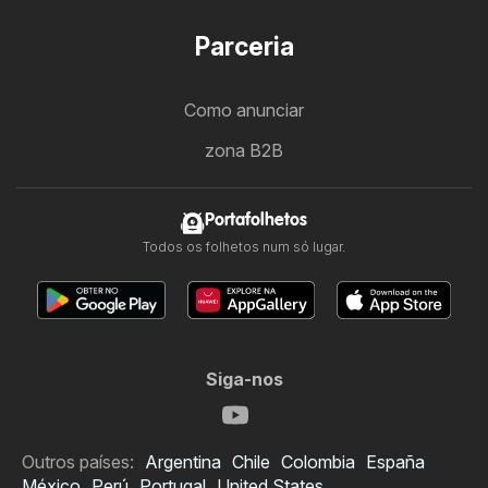
Parceria
Como anunciar
zona B2B
Portafolhetos
Todos os folhetos num só lugar.
Siga-nos
Outros países:
Argentina
Chile
Colombia
España
México
Perú
Portugal
United States