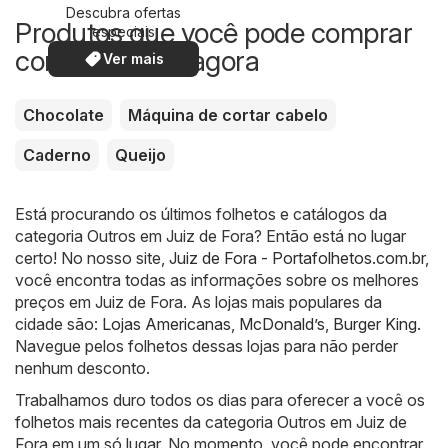
Descubra ofertas
Produtos que você pode comprar
especiais
com desconto agora
Ver mais
Chocolate
Máquina de cortar cabelo
Caderno
Queijo
Está procurando os últimos folhetos e catálogos da
categoria Outros em Juiz de Fora? Então está no lugar
certo! No nosso site,
Juiz de Fora - Portafolhetos.com.br
,
você encontra todas as informações sobre os melhores
preços em Juiz de Fora. As lojas mais populares da
cidade são:
Lojas Americanas
,
McDonald’s
,
Burger King
.
Navegue pelos folhetos dessas lojas para não perder
nenhum desconto.
Trabalhamos duro todos os dias para oferecer a você os
folhetos mais recentes da categoria Outros em Juiz de
Fora em um só lugar. No momento, você pode encontrar