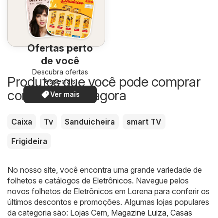
Ofertas perto
de você
Descubra ofertas
Produtos que você pode comprar
especiais
com desconto agora
Ver mais
Caixa
Tv
Sanduicheira
smart TV
Frigideira
No nosso site, você encontra uma grande variedade de
folhetos e catálogos de
Eletrônicos
. Navegue pelos
novos folhetos de Eletrônicos em Lorena para conferir os
últimos descontos e promoções. Algumas lojas populares
da categoria são:
Lojas Cem
,
Magazine Luiza
,
Casas