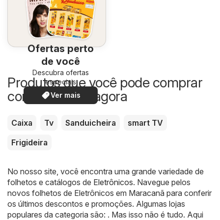
Ofertas perto
de você
Descubra ofertas
Produtos que você pode comprar
especiais
com desconto agora
Ver mais
Caixa
Tv
Sanduicheira
smart TV
Frigideira
No nosso site, você encontra uma grande variedade de
folhetos e catálogos de
Eletrônicos
. Navegue pelos
novos folhetos de Eletrônicos em Maracanã para conferir
os últimos descontos e promoções. Algumas lojas
populares da categoria são: . Mas isso não é tudo. Aqui