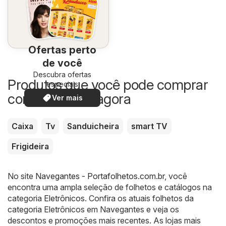
Ofertas perto
de você
Descubra ofertas
Produtos que você pode comprar
especiais
com desconto agora
Ver mais
Caixa
Tv
Sanduicheira
smart TV
Frigideira
No site
Navegantes - Portafolhetos.com.br
, você
encontra uma ampla seleção de folhetos e catálogos na
categoria
Eletrônicos
. Confira os atuais folhetos da
categoria Eletrônicos em Navegantes e veja os
descontos e promoções mais recentes. As lojas mais