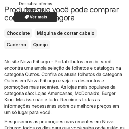
Descubra ofertas
Produtos que você pode comprar
especiais
com desconto agora
Ver mais
Chocolate
Máquina de cortar cabelo
Caderno
Queijo
No site
Nova Friburgo - Portafolhetos.com.br
, você
encontra uma ampla seleção de folhetos e catálogos na
categoria
Outros
. Confira os atuais folhetos da categoria
Outros em Nova Friburgo e veja os descontos e
promoções mais recentes. As lojas mais populares da
categoria são:
Lojas Americanas
,
McDonald’s
,
Burger
King
. Mas isso não é tudo. Reunimos todas as
informações necessárias sobre os melhores preços em
um só lugar para você.
Pesquisamos as promoções mais recentes em Nova
Friburgo todos os dias para que você saiba onde estão as