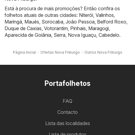
Está à procura de mais promoções? Então confira os
folhetos atuais de outras cidades:
Niterói
,
Valinhos
,
Maringá
,
Maués
,
Sorocaba
,
João Pessoa
,
Belford Roxo
,
Duque de Caxias
,
Votorantim
,
Pinhais
,
Maragogi
,
Aparecida de Goiânia
,
Serra
,
Nova Iguaçu
,
Cabedelo
.
Página Inicial
Ofertas Nova Friburgo
Outros Nova Friburgo
Portafolhetos
FAQ
Contacto
Lista das localidades
Lista de produtos