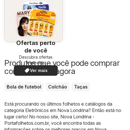
Ofertas perto
de você
Descubra ofertas
Produtos que você pode comprar
especiais
com desconto agora
Ver mais
Bola de futebol
Colchão
Taças
Está procurando os últimos folhetos e catálogos da
categoria Eletrônicos em Nova Londrina? Então está no
lugar certo! No nosso site,
Nova Londrina -
Portafolhetos.com.br
, você encontra todas as
informações sobre os melhores preços em Nova