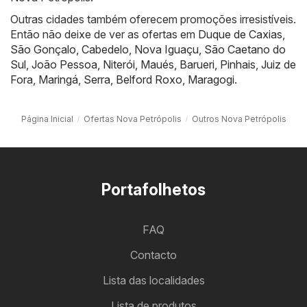
Outras cidades também oferecem promoções irresistíveis.
Então não deixe de ver as ofertas em
Duque de Caxias
,
São Gonçalo
,
Cabedelo
,
Nova Iguaçu
,
São Caetano do
Sul
,
João Pessoa
,
Niterói
,
Maués
,
Barueri
,
Pinhais
,
Juiz de
Fora
,
Maringá
,
Serra
,
Belford Roxo
,
Maragogi
.
Página Inicial
Ofertas Nova Petrópolis
Outros Nova Petrópolis
Portafolhetos
FAQ
Contacto
Lista das localidades
Lista de produtos