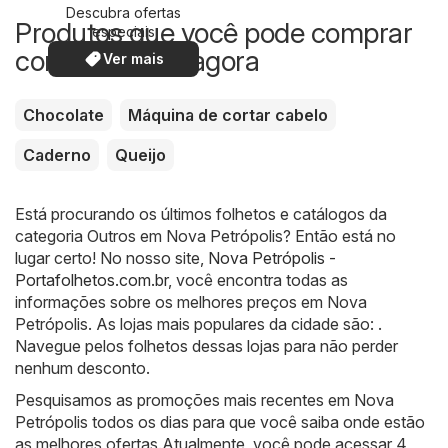
Descubra ofertas
Produtos que você pode comprar
especiais
com desconto agora
Ver mais
Chocolate
Máquina de cortar cabelo
Caderno
Queijo
Está procurando os últimos folhetos e catálogos da
categoria Outros em Nova Petrópolis? Então está no
lugar certo! No nosso site,
Nova Petrópolis -
Portafolhetos.com.br
, você encontra todas as
informações sobre os melhores preços em Nova
Petrópolis. As lojas mais populares da cidade são: .
Navegue pelos folhetos dessas lojas para não perder
nenhum desconto.
Pesquisamos as promoções mais recentes em Nova
Petrópolis todos os dias para que você saiba onde estão
as melhores ofertas.Atualmente, você pode acessar 4