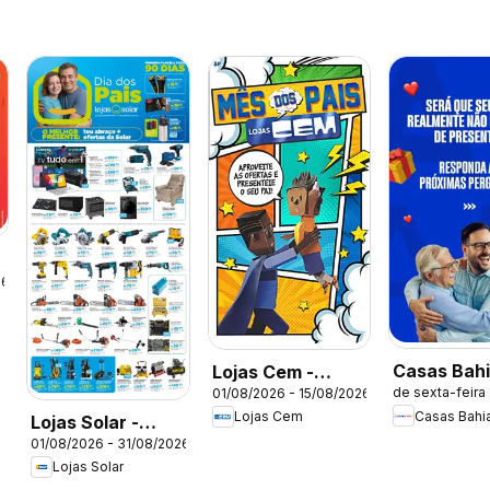
26
Casas Bah
Lojas Cem -
de sexta-feira
01/08/2026 - 15/08/2026
ofertas
Ofertas atuais
Casas Bahi
Lojas Cem
Lojas Solar -
01/08/2026 - 31/08/2026
Ofertas atuais
Lojas Solar