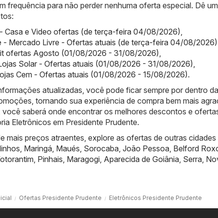
com frequência para não perder nenhuma oferta especial. Dê u
tos:
- Casa e Video ofertas (de terça-feira 04/08/2026)
,
 - Mercado Livre - Ofertas atuais (de terça-feira 04/08/2026)
it ofertas Agosto (01/08/2026 - 31/08/2026)
,
 Lojas Solar - Ofertas atuais (01/08/2026 - 31/08/2026)
,
ojas Cem - Ofertas atuais (01/08/2026 - 15/08/2026)
.
nformações atualizadas, você pode ficar sempre por dentro d
promoções, tornando sua experiência de compra bem mais agra
 você saberá onde encontrar os melhores descontos e oferta
ria Eletrônicos em Presidente Prudente.
 mais preços atraentes, explore as ofertas de outras cidades
linhos
,
Maringá
,
Maués
,
Sorocaba
,
João Pessoa
,
Belford Rox
otorantim
,
Pinhais
,
Maragogi
,
Aparecida de Goiânia
,
Serra
,
No
icial
Ofertas Presidente Prudente
Eletrônicos Presidente Prudente