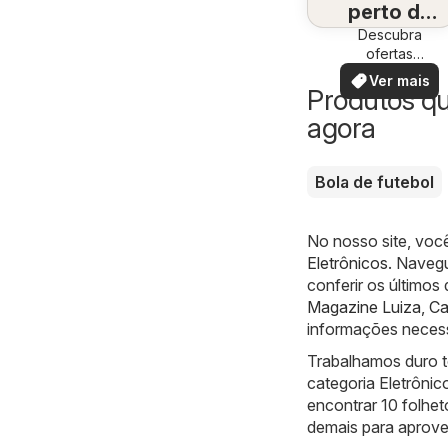
perto de
Descubra
você
ofertas
especiais
Ver mais
Produtos q
agora
Bola de futebol
No nosso site, voc
Eletrônicos
. Naveg
conferir os último
Magazine Luiza
,
Ca
informações necess
Trabalhamos duro t
categoria Eletrôni
encontrar 10 folhet
demais para aprovei