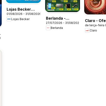
Lojas Becker
01/08/2026 - 31/08/2026
ofertas Agosto
Berlanda -
Lojas Becker
Claro - Ofe
27/07/2026 - 31/08/2026
Ofertas atuais
de terça-feira
atuais
Berlanda
Claro
026