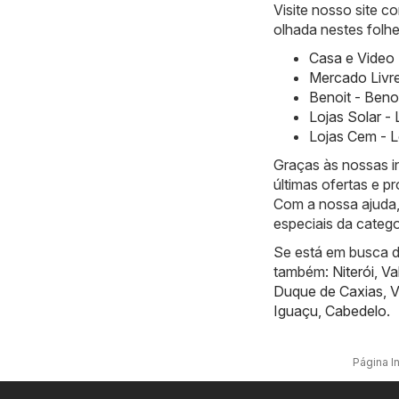
Visite nosso site 
olhada nestes folhe
Casa e Video 
Mercado Livre
Benoit - Beno
Lojas Solar -
Lojas Cem - L
Graças às nossas i
últimas ofertas e 
Com a nossa ajuda,
especiais da catego
Se está em busca de
também:
Niterói
,
Va
Duque de Caxias
,
V
Iguaçu
,
Cabedelo
.
Página In