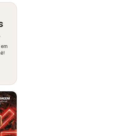
s
ê
o em
cê!