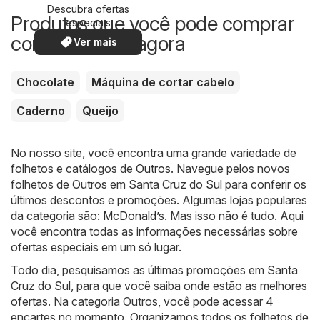
Descubra ofertas
Produtos que você pode comprar
especiais
com desconto agora
Ver mais
Chocolate
Máquina de cortar cabelo
Caderno
Queijo
No nosso site, você encontra uma grande variedade de
folhetos e catálogos de
Outros
. Navegue pelos novos
folhetos de Outros em Santa Cruz do Sul para conferir os
últimos descontos e promoções. Algumas lojas populares
da categoria são:
McDonald’s
. Mas isso não é tudo. Aqui
você encontra todas as informações necessárias sobre
ofertas especiais em um só lugar.
Todo dia, pesquisamos as últimas promoções em Santa
Cruz do Sul, para que você saiba onde estão as melhores
ofertas. Na categoria Outros, você pode acessar 4
encartes no momento. Organizamos todos os folhetos de