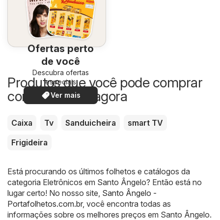
Ofertas perto
de você
Descubra ofertas
Produtos que você pode comprar
especiais
com desconto agora
Ver mais
Caixa
Tv
Sanduicheira
smart TV
Frigideira
Está procurando os últimos folhetos e catálogos da
categoria Eletrônicos em Santo Ângelo? Então está no
lugar certo! No nosso site,
Santo Ângelo -
Portafolhetos.com.br
, você encontra todas as
informações sobre os melhores preços em Santo Ângelo.