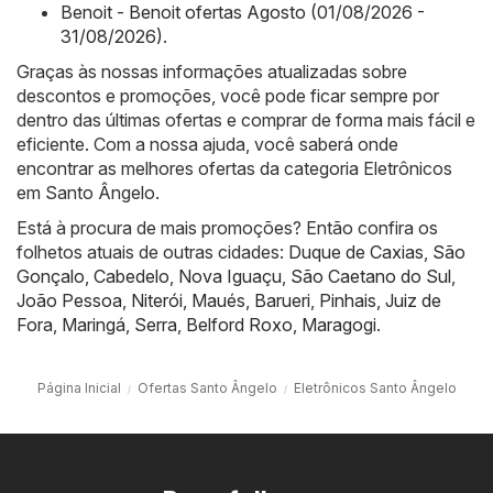
Benoit - Benoit ofertas Agosto (01/08/2026 -
31/08/2026)
.
Graças às nossas informações atualizadas sobre
descontos e promoções, você pode ficar sempre por
dentro das últimas ofertas e comprar de forma mais fácil e
eficiente. Com a nossa ajuda, você saberá onde
encontrar as melhores ofertas da categoria Eletrônicos
em Santo Ângelo.
Está à procura de mais promoções? Então confira os
folhetos atuais de outras cidades:
Duque de Caxias
,
São
Gonçalo
,
Cabedelo
,
Nova Iguaçu
,
São Caetano do Sul
,
João Pessoa
,
Niterói
,
Maués
,
Barueri
,
Pinhais
,
Juiz de
Fora
,
Maringá
,
Serra
,
Belford Roxo
,
Maragogi
.
Página Inicial
Ofertas Santo Ângelo
Eletrônicos Santo Ângelo