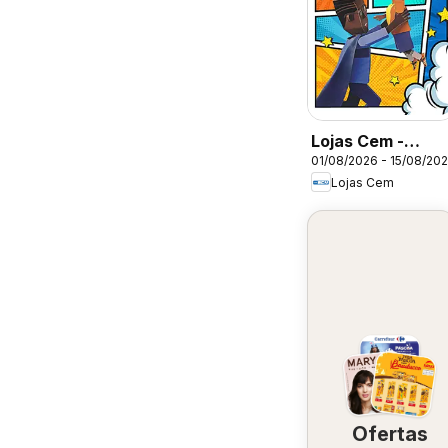
Lojas Cem -
01/08/2026 - 15/08/20
Ofertas atuais
Lojas Cem
Ofertas