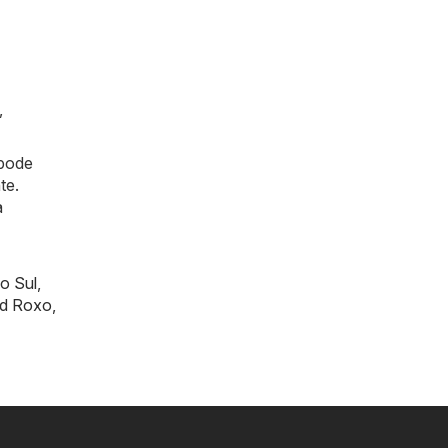
,
 pode
te.
a
o Sul
,
rd Roxo
,