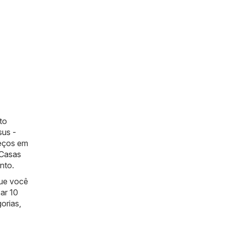
to
sus -
reços em
Casas
nto.
que você
ar 10
orias,