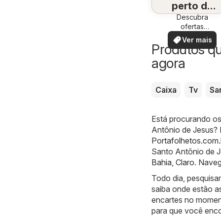
perto de
Descubra
você
ofertas
especiais
Ver mais
Produtos q
agora
Caixa
Tv
Sa
Está procurando os
Antônio de Jesus? E
Portafolhetos.com.
Santo Antônio de J
Bahia
,
Claro
. Naveg
Todo dia, pesquisa
saiba onde estão a
encartes no moment
para que você enco