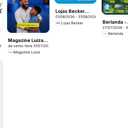
Lojas Becker
01/08/2026 - 31/08/2026
ofertas Agosto
Berlanda -
Lojas Becker
27/07/2026 - 
Ofertas at
Berlanda
Magazine Luiza
26
de sexta-feira 31/07/2026
ofertas
Magazine Luiza