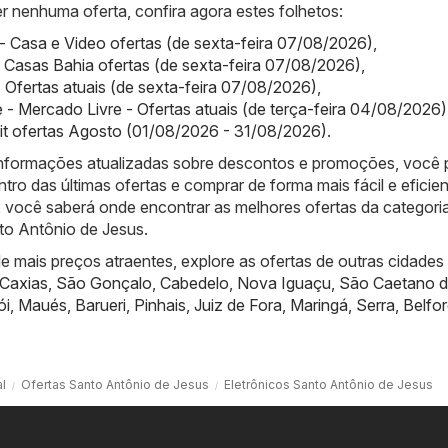
r nenhuma oferta, confira agora estes folhetos:
- Casa e Video ofertas (de sexta-feira 07/08/2026)
,
 Casas Bahia ofertas (de sexta-feira 07/08/2026)
,
- Ofertas atuais (de sexta-feira 07/08/2026)
,
 - Mercado Livre - Ofertas atuais (de terça-feira 04/08/2026)
it ofertas Agosto (01/08/2026 - 31/08/2026)
.
informações atualizadas sobre descontos e promoções, você
ntro das últimas ofertas e comprar de forma mais fácil e eficien
 você saberá onde encontrar as melhores ofertas da categori
to Antônio de Jesus.
 mais preços atraentes, explore as ofertas de outras cidades
Caxias
,
São Gonçalo
,
Cabedelo
,
Nova Iguaçu
,
São Caetano d
ói
,
Maués
,
Barueri
,
Pinhais
,
Juiz de Fora
,
Maringá
,
Serra
,
Belfo
al
Ofertas Santo Antônio de Jesus
Eletrônicos Santo Antônio de Jesus