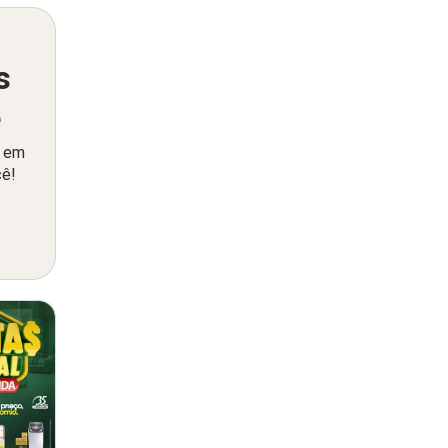
s
ê
o em
cê!