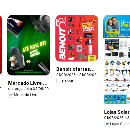
Benoit ofertas
01/08/2026 - 31/08/2026
Agosto
Benoit
Mercado Livre -
2026
de terça-feira 04/08/2026
Ofertas atuais
Mercado Livre
Lojas Solar
01/08/2026 - 3
Ofertas at
Lojas Solar