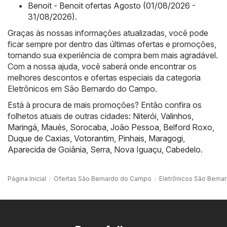
Benoit - Benoit ofertas Agosto (01/08/2026 -
31/08/2026)
.
Graças às nossas informações atualizadas, você pode
ficar sempre por dentro das últimas ofertas e promoções,
tornando sua experiência de compra bem mais agradável.
Com a nossa ajuda, você saberá onde encontrar os
melhores descontos e ofertas especiais da categoria
Eletrônicos em São Bernardo do Campo.
Está à procura de mais promoções? Então confira os
folhetos atuais de outras cidades:
Niterói
,
Valinhos
,
Maringá
,
Maués
,
Sorocaba
,
João Pessoa
,
Belford Roxo
,
Duque de Caxias
,
Votorantim
,
Pinhais
,
Maragogi
,
Aparecida de Goiânia
,
Serra
,
Nova Iguaçu
,
Cabedelo
.
Página Inicial
Ofertas São Bernardo do Campo
Eletrônicos São Bern