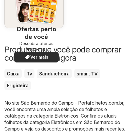
Ofertas perto
de você
Descubra ofertas
Produtos que você pode comprar
especiais
com desconto agora
Ver mais
Caixa
Tv
Sanduicheira
smart TV
Frigideira
No site
São Bernardo do Campo - Portafolhetos.com.br
,
você encontra uma ampla seleção de folhetos e
catálogos na categoria
Eletrônicos
. Confira os atuais
folhetos da categoria Eletrônicos em São Bernardo do
Campo e veja os descontos e promoções mais recentes.