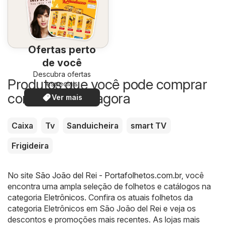
Ofertas perto
de você
Descubra ofertas
Produtos que você pode comprar
especiais
com desconto agora
Ver mais
Caixa
Tv
Sanduicheira
smart TV
Frigideira
No site
São João del Rei - Portafolhetos.com.br
, você
encontra uma ampla seleção de folhetos e catálogos na
categoria
Eletrônicos
. Confira os atuais folhetos da
categoria Eletrônicos em São João del Rei e veja os
descontos e promoções mais recentes. As lojas mais