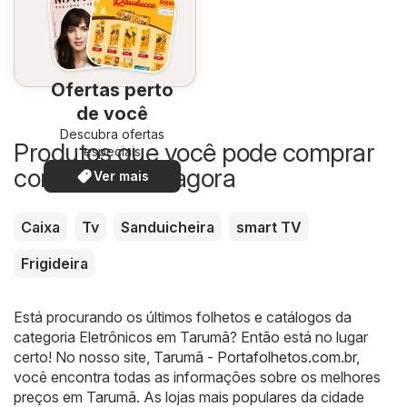
Ofertas perto
de você
Descubra ofertas
Produtos que você pode comprar
especiais
com desconto agora
Ver mais
Caixa
Tv
Sanduicheira
smart TV
Frigideira
Está procurando os últimos folhetos e catálogos da
categoria Eletrônicos em Tarumã? Então está no lugar
certo! No nosso site,
Tarumã - Portafolhetos.com.br
,
você encontra todas as informações sobre os melhores
preços em Tarumã. As lojas mais populares da cidade