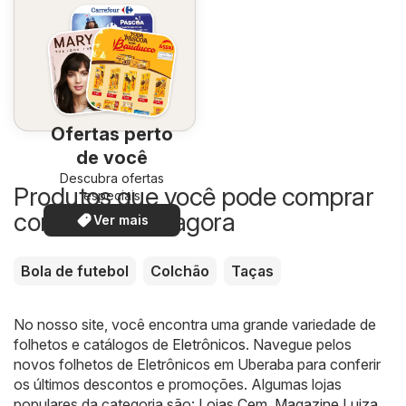
Ofertas perto
de você
Descubra ofertas
Produtos que você pode comprar
especiais
com desconto agora
Ver mais
Bola de futebol
Colchão
Taças
No nosso site, você encontra uma grande variedade de
folhetos e catálogos de
Eletrônicos
. Navegue pelos
novos folhetos de Eletrônicos em Uberaba para conferir
os últimos descontos e promoções. Algumas lojas
populares da categoria são:
Lojas Cem
,
Magazine Luiza
,