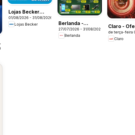
Lojas Becker
01/08/2026 - 31/08/2026
ofertas Agosto
Berlanda -
Lojas Becker
Claro - Ofe
27/07/2026 - 31/08/2026
Ofertas atuais
de terça-feira
atuais
Berlanda
Claro
026