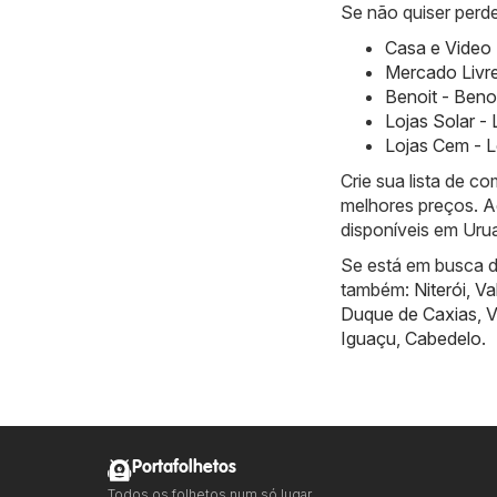
Se não quiser perde
Casa e Video 
Mercado Livre
Benoit - Beno
Lojas Solar -
Lojas Cem - L
Crie sua lista de 
melhores preços. A
disponíveis em Uru
Se está em busca de
também:
Niterói
,
Va
Duque de Caxias
,
V
Iguaçu
,
Cabedelo
.
Portafolhetos
Todos os folhetos num só lugar.