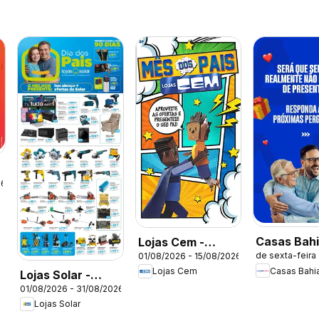
26
Casas Bah
Lojas Cem -
de sexta-feira
01/08/2026 - 15/08/2026
ofertas
Ofertas atuais
Casas Bahi
Lojas Cem
Lojas Solar -
01/08/2026 - 31/08/2026
Ofertas atuais
Lojas Solar