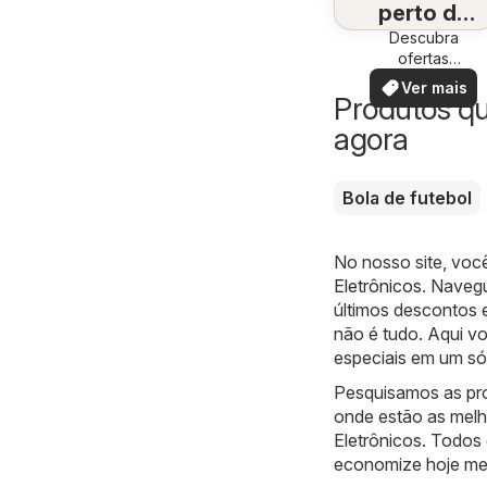
perto de
Descubra
você
ofertas
especiais
Ver mais
Produtos q
agora
Bola de futebol
No nosso site, voc
Eletrônicos
. Navegu
últimos descontos 
não é tudo. Aqui v
especiais em um só 
Pesquisamos as pr
onde estão as melh
Eletrônicos. Todos 
economize hoje m