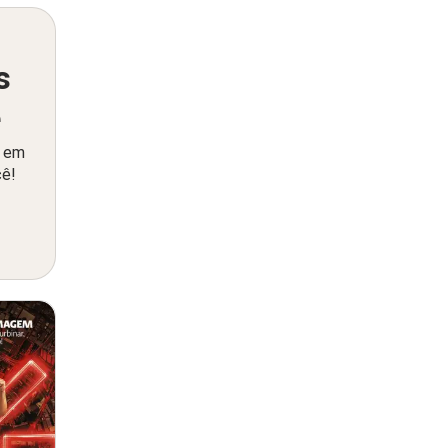
s
ê
o em
cê!