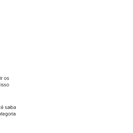
ir os
 isso
ê saiba
ategoria