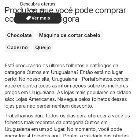
Descubra ofertas
Produtos que você pode comprar
especiais
com desconto agora
Ver mais
Chocolate
Máquina de cortar cabelo
Caderno
Queijo
Está procurando os últimos folhetos e catálogos da
categoria Outros em Uruguaiana? Então está no lugar
certo! No nosso site,
Uruguaiana - Portafolhetos.com.br
,
você encontra todas as informações sobre os melhores
preços em Uruguaiana. As lojas mais populares da cidade
são:
Lojas Americanas
. Navegue pelos folhetos dessas
lojas para não perder nenhum desconto.
Trabalhamos duro todos os dias para oferecer a você os
folhetos mais recentes da categoria Outros em
Uruguaiana em um só lugar. No momento, você pode
encontrar 4 folhetos aqui. Porém, a validade das ofertas