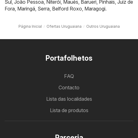
Sul
,
João Pessoa
,
Niterói
,
Maués
,
Barueri
,
Pinhais
,
Juiz de
Fora
,
Maringá
,
Serra
,
Belford Roxo
,
Maragogi
.
Página Inicial
Ofertas Uruguaiana
Outros Uruguaiana
Portafolhetos
FAQ
Contacto
Lista das localidades
Lista de produtos
Parceria