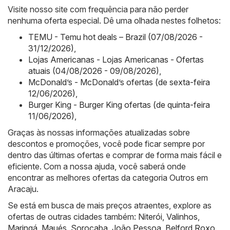
Visite nosso site com frequência para não perder
nenhuma oferta especial. Dê uma olhada nestes folhetos:
TEMU - Temu hot deals – Brazil (07/08/2026 -
31/12/2026)
,
Lojas Americanas - Lojas Americanas - Ofertas
atuais (04/08/2026 - 09/08/2026)
,
McDonald’s - McDonald’s ofertas (de sexta-feira
12/06/2026)
,
Burger King - Burger King ofertas (de quinta-feira
11/06/2026)
,
Graças às nossas informações atualizadas sobre
descontos e promoções, você pode ficar sempre por
dentro das últimas ofertas e comprar de forma mais fácil e
eficiente. Com a nossa ajuda, você saberá onde
encontrar as melhores ofertas da categoria Outros em
Aracaju.
Se está em busca de mais preços atraentes, explore as
ofertas de outras cidades também:
Niterói
,
Valinhos
,
Maringá
,
Maués
,
Sorocaba
,
João Pessoa
,
Belford Roxo
,