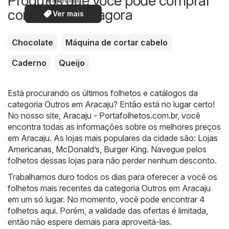
Produtos que você pode comprar
com desconto agora
Ver mais
Chocolate
Máquina de cortar cabelo
Caderno
Queijo
Está procurando os últimos folhetos e catálogos da
categoria Outros em Aracaju? Então está no lugar certo!
No nosso site,
Aracaju - Portafolhetos.com.br
, você
encontra todas as informações sobre os melhores preços
em Aracaju. As lojas mais populares da cidade são:
Lojas
Americanas
,
McDonald’s
,
Burger King
. Navegue pelos
folhetos dessas lojas para não perder nenhum desconto.
Trabalhamos duro todos os dias para oferecer a você os
folhetos mais recentes da categoria Outros em Aracaju
em um só lugar. No momento, você pode encontrar 4
folhetos aqui. Porém, a validade das ofertas é limitada,
então não espere demais para aproveitá-las.