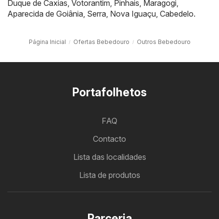
Duque de Caxias
,
Votorantim
,
Pinhais
,
Maragogi
,
Aparecida de Goiânia
,
Serra
,
Nova Iguaçu
,
Cabedelo
.
Página Inicial
Ofertas Bebedouro
Outros Bebedouro
Portafolhetos
FAQ
Contacto
Lista das localidades
Lista de produtos
Parceria