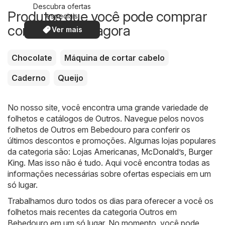
Descubra ofertas
Produtos que você pode comprar
especiais
com desconto agora
Ver mais
Chocolate
Máquina de cortar cabelo
Caderno
Queijo
No nosso site, você encontra uma grande variedade de
folhetos e catálogos de
Outros
. Navegue pelos novos
folhetos de Outros em Bebedouro para conferir os
últimos descontos e promoções. Algumas lojas populares
da categoria são:
Lojas Americanas
,
McDonald’s
,
Burger
King
. Mas isso não é tudo. Aqui você encontra todas as
informações necessárias sobre ofertas especiais em um
só lugar.
Trabalhamos duro todos os dias para oferecer a você os
folhetos mais recentes da categoria Outros em
Bebedouro em um só lugar. No momento, você pode