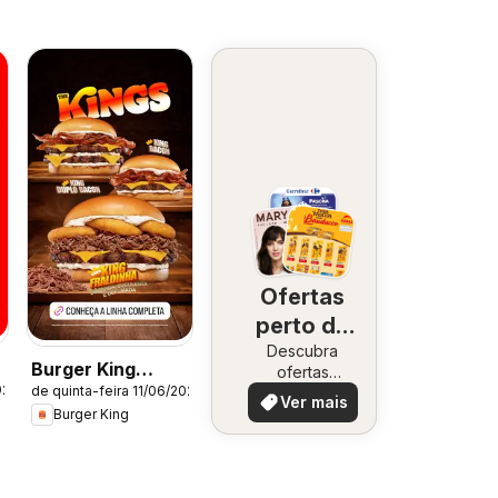
Ofertas
perto de
Descubra
você
Burger King
ofertas
026
de quinta-feira 11/06/2026
especiais
ofertas
Ver mais
Burger King