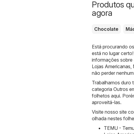
Produtos q
agora
Chocolate
Máq
Está procurando os
está no lugar certo
informações sobre 
Lojas Americanas
,
não perder nenhum
Trabalhamos duro t
categoria Outros e
folhetos aqui. Poré
aproveitá-las.
Visite nosso site 
olhada nestes folhe
TEMU - Temu h