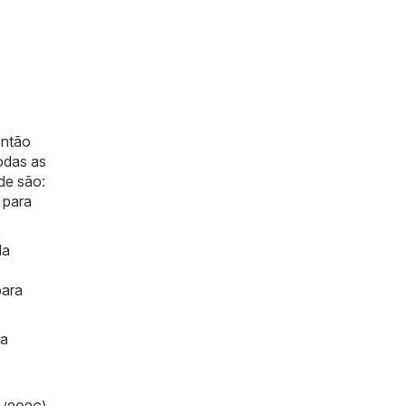
Então
odas as
de são:
 para
da
para
ma