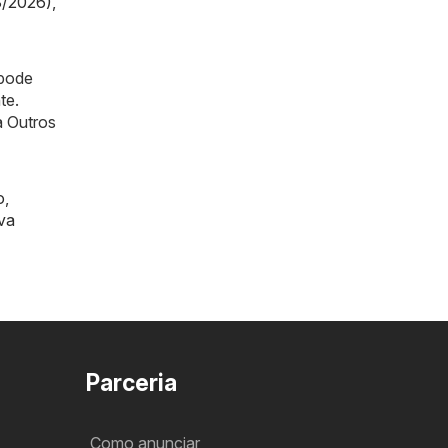
8/2026)
,
 pode
te.
a Outros
o
,
va
Parceria
Como anunciar