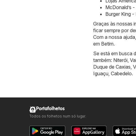
Lojas America
McDonald’s - 
Burger King -
Graças às nossas 
ficar sempre por de
Com a nossa ajuda,
em Betim.
Se está em busca de
também:
Niterói
,
Va
Duque de Caxias
,
V
Iguaçu
,
Cabedelo
.
Portafolhetos
Todos os folhetos num só lugar.