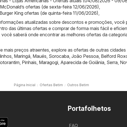
nas - Lojas Americanas - Ofertas atuais (04/08/2026 - 09/0
McDonald’s ofertas (de sexta-feira 12/06/2026)
,
 Burger King ofertas (de quinta-feira 11/06/2026)
,
informações atualizadas sobre descontos e promoções, você
ntro das últimas ofertas e comprar de forma mais fácil e eficien
 você saberá onde encontrar as melhores ofertas da categori
 mais preços atraentes, explore as ofertas de outras cidades
linhos
,
Maringá
,
Maués
,
Sorocaba
,
João Pessoa
,
Belford Rox
otorantim
,
Pinhais
,
Maragogi
,
Aparecida de Goiânia
,
Serra
,
No
Página Inicial
Ofertas Betim
Outros Betim
Portafolhetos
FAQ