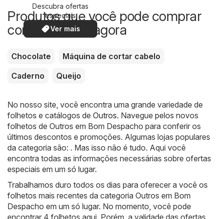
Descubra ofertas
Produtos que você pode comprar
especiais
com desconto agora
Ver mais
Chocolate
Máquina de cortar cabelo
Caderno
Queijo
No nosso site, você encontra uma grande variedade de
folhetos e catálogos de
Outros
. Navegue pelos novos
folhetos de Outros em Bom Despacho para conferir os
últimos descontos e promoções. Algumas lojas populares
da categoria são: . Mas isso não é tudo. Aqui você
encontra todas as informações necessárias sobre ofertas
especiais em um só lugar.
Trabalhamos duro todos os dias para oferecer a você os
folhetos mais recentes da categoria Outros em Bom
Despacho em um só lugar. No momento, você pode
encontrar 4 folhetos aqui. Porém, a validade das ofertas