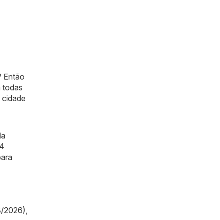
? Então
a todas
 cidade
da
 4
para
8/2026)
,