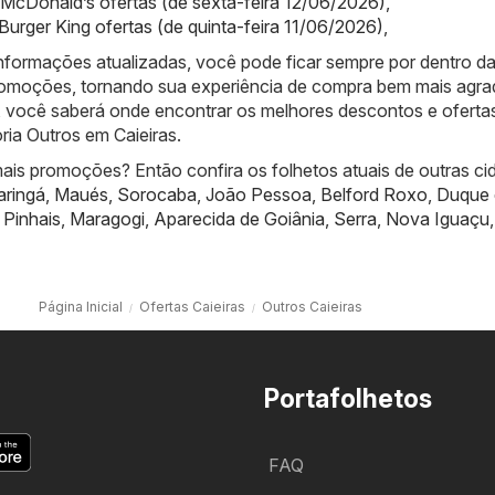
McDonald’s ofertas (de sexta-feira 12/06/2026)
,
 Burger King ofertas (de quinta-feira 11/06/2026)
,
nformações atualizadas, você pode ficar sempre por dentro d
promoções, tornando sua experiência de compra bem mais agra
 você saberá onde encontrar os melhores descontos e oferta
ria Outros em Caieiras.
ais promoções? Então confira os folhetos atuais de outras ci
ringá
,
Maués
,
Sorocaba
,
João Pessoa
,
Belford Roxo
,
Duque 
,
Pinhais
,
Maragogi
,
Aparecida de Goiânia
,
Serra
,
Nova Iguaçu
,
Página Inicial
Ofertas Caieiras
Outros Caieiras
Portafolhetos
FAQ