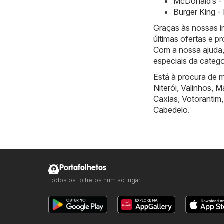
McDonald’s - 
Burger King -
Graças às nossas i
últimas ofertas e 
Com a nossa ajuda,
especiais da catego
Está à procura de m
Niterói
,
Valinhos
,
Ma
Caxias
,
Votorantim
Cabedelo
.
Portafolhetos
Todos os folhetos num só lugar.