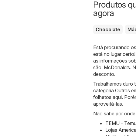
Produtos q
agora
Chocolate
Máq
Está procurando os
está no lugar certo
as informações sob
são:
McDonald’s
. 
desconto.
Trabalhamos duro t
categoria Outros e
folhetos aqui. Poré
aproveitá-las.
Não sabe por onde 
TEMU - Temu h
Lojas America