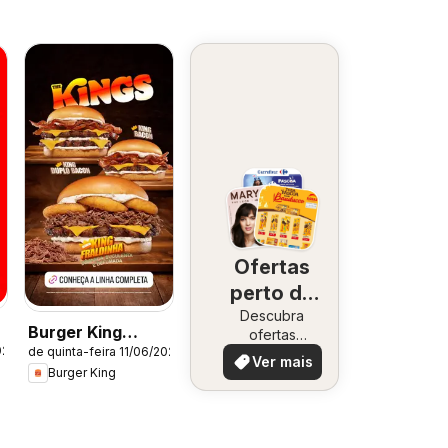
Ofertas
perto de
Descubra
você
Burger King
ofertas
026
de quinta-feira 11/06/2026
especiais
ofertas
Ver mais
Burger King