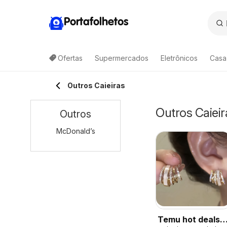
Portafolhetos
Ofertas
Supermercados
Eletrônicos
Casa
Outros Caieiras
Outros Caieir
Outros
McDonald’s
Temu hot deals –