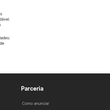
as
dável.
s
dades:
de
Parceria
Como anunciar