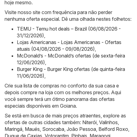
hoje mesmo.
Visite nosso site com frequência para não perder
nenhuma oferta especial. Dê uma olhada nestes folhetos:
TEMU - Temu hot deals – Brazil (06/08/2026 -
31/12/2026)
,
Lojas Americanas - Lojas Americanas - Ofertas
atuais (04/08/2026 - 09/08/2026)
,
McDonald’s - McDonald’s ofertas (de sexta-feira
12/06/2026)
,
Burger King - Burger King ofertas (de quinta-feira
11/06/2026)
,
Crie sua lista de compras no conforto da sua casa e
depois compre na loja com os melhores preços. Aqui
você sempre terá um ótimo panorama das ofertas
especiais disponíveis em Goiana.
Se está em busca de mais preços atraentes, explore as
ofertas de outras cidades também:
Niterói
,
Valinhos
,
Maringá
,
Maués
,
Sorocaba
,
João Pessoa
,
Belford Roxo
,
Duque de Caxias
,
Votorantim
,
Pinhais
,
Maragogi
,