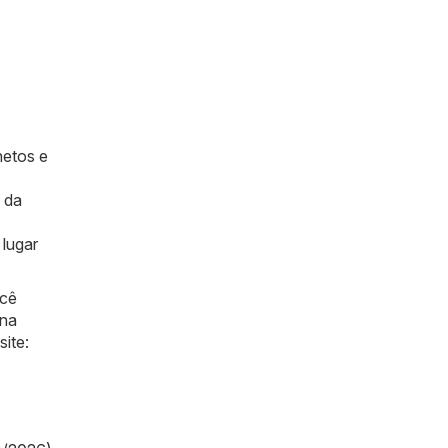
hetos e
 da
lugar
ocê
 na
ite: