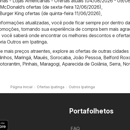
nas - Lojas Americanas - Ofertas atuais (04/08/2026 - 09/0
McDonald’s ofertas (de sexta-feira 12/06/2026)
,
 Burger King ofertas (de quinta-feira 11/06/2026)
,
nformações atualizadas, você pode ficar sempre por dentro d
promoções, tornando sua experiência de compra bem mais agra
 você saberá onde encontrar os melhores descontos e oferta
ria Outros em Ipatinga.
 mais preços atraentes, explore as ofertas de outras cidades
linhos
,
Maringá
,
Maués
,
Sorocaba
,
João Pessoa
,
Belford Rox
otorantim
,
Pinhais
,
Maragogi
,
Aparecida de Goiânia
,
Serra
,
No
Página Inicial
Ofertas Ipatinga
Outros Ipatinga
Portafolhetos
FAQ