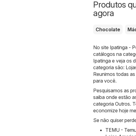
Produtos q
agora
Chocolate
Máq
No site
Ipatinga - 
catálogos na categ
Ipatinga e veja os
categoria são:
Loja
Reunimos todas as 
para você.
Pesquisamos as pro
saiba onde estão a
categoria Outros. T
economize hoje m
Se não quiser perde
TEMU - Temu h