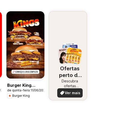
Ofertas
perto de
Descubra
você
Burger King
ofertas
026
de quinta-feira 11/06/2026
especiais
ofertas
Ver mais
Burger King