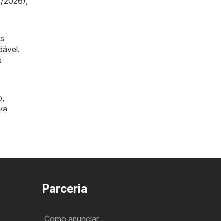
8/2026)
,
as
dável.
s
o
,
va
Parceria
Como anunciar