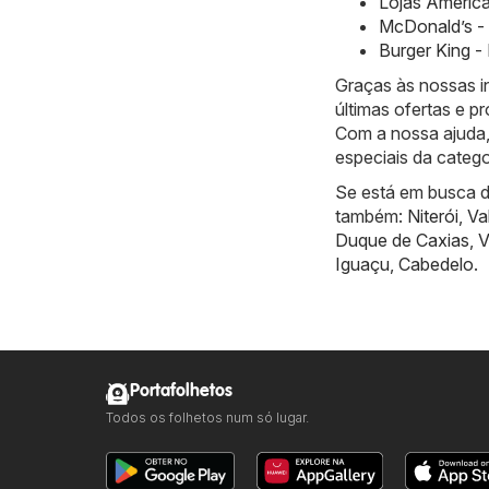
Lojas America
McDonald’s - 
Burger King -
Graças às nossas i
últimas ofertas e 
Com a nossa ajuda,
especiais da catego
Se está em busca de
também:
Niterói
,
Va
Duque de Caxias
,
V
Iguaçu
,
Cabedelo
.
Portafolhetos
Todos os folhetos num só lugar.