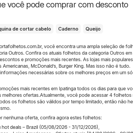
ue você pode comprar com desconto
uina de cortar cabelo
Caderno
Queijo
Portafolhetos.com.br
, você encontra uma ampla seleção de fol
oria
Outros
. Confira os atuais folhetos da categoria Outros em
 descontos e promoções mais recentes. As lojas mais populares
s Americanas
,
McDonald’s
,
Burger King
. Mas isso não é tudo.
informações necessárias sobre os melhores preços em um só 
moções mais recentes em Ipatinga todos os dias para que v
s melhores ofertas.Atualmente, você pode acessar 4 folhetos
odos os folhetos são válidos por tempo limitado, então não hes
esmo.
r nenhuma oferta, confira agora estes folhetos:
ot deals – Brazil (05/08/2026 - 31/12/2026)
,