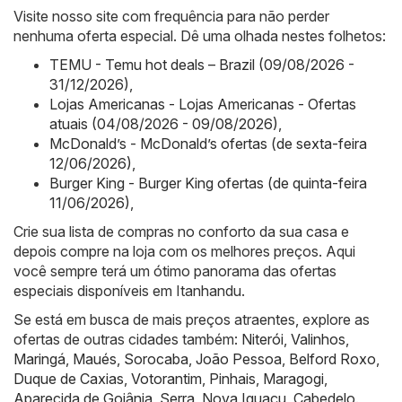
Visite nosso site com frequência para não perder
nenhuma oferta especial. Dê uma olhada nestes folhetos:
TEMU - Temu hot deals – Brazil (09/08/2026 -
31/12/2026)
,
Lojas Americanas - Lojas Americanas - Ofertas
atuais (04/08/2026 - 09/08/2026)
,
McDonald’s - McDonald’s ofertas (de sexta-feira
12/06/2026)
,
Burger King - Burger King ofertas (de quinta-feira
11/06/2026)
,
Crie sua lista de compras no conforto da sua casa e
depois compre na loja com os melhores preços. Aqui
você sempre terá um ótimo panorama das ofertas
especiais disponíveis em Itanhandu.
Se está em busca de mais preços atraentes, explore as
ofertas de outras cidades também:
Niterói
,
Valinhos
,
Maringá
,
Maués
,
Sorocaba
,
João Pessoa
,
Belford Roxo
,
Duque de Caxias
,
Votorantim
,
Pinhais
,
Maragogi
,
Aparecida de Goiânia
,
Serra
,
Nova Iguaçu
,
Cabedelo
.