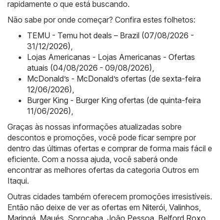
rapidamente o que está buscando.
Não sabe por onde começar? Confira estes folhetos:
TEMU - Temu hot deals – Brazil (07/08/2026 -
31/12/2026)
,
Lojas Americanas - Lojas Americanas - Ofertas
atuais (04/08/2026 - 09/08/2026)
,
McDonald’s - McDonald’s ofertas (de sexta-feira
12/06/2026)
,
Burger King - Burger King ofertas (de quinta-feira
11/06/2026)
,
Graças às nossas informações atualizadas sobre
descontos e promoções, você pode ficar sempre por
dentro das últimas ofertas e comprar de forma mais fácil e
eficiente. Com a nossa ajuda, você saberá onde
encontrar as melhores ofertas da categoria Outros em
Itaqui.
Outras cidades também oferecem promoções irresistíveis.
Então não deixe de ver as ofertas em
Niterói
,
Valinhos
,
Maringá
,
Maués
,
Sorocaba
,
João Pessoa
,
Belford Roxo
,