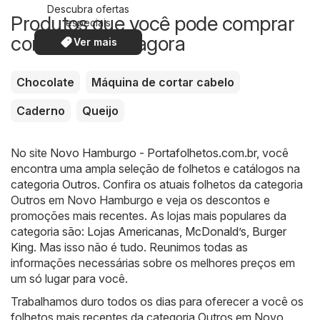
Descubra ofertas
Produtos que você pode comprar
especiais
com desconto agora
Ver mais
Chocolate
Máquina de cortar cabelo
Caderno
Queijo
No site
Novo Hamburgo - Portafolhetos.com.br
, você
encontra uma ampla seleção de folhetos e catálogos na
categoria
Outros
. Confira os atuais folhetos da categoria
Outros em Novo Hamburgo e veja os descontos e
promoções mais recentes. As lojas mais populares da
categoria são:
Lojas Americanas
,
McDonald’s
,
Burger
King
. Mas isso não é tudo. Reunimos todas as
informações necessárias sobre os melhores preços em
um só lugar para você.
Trabalhamos duro todos os dias para oferecer a você os
folhetos mais recentes da categoria Outros em Novo