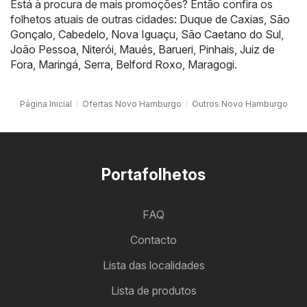
Está à procura de mais promoções? Então confira os
folhetos atuais de outras cidades:
Duque de Caxias
,
São
Gonçalo
,
Cabedelo
,
Nova Iguaçu
,
São Caetano do Sul
,
João Pessoa
,
Niterói
,
Maués
,
Barueri
,
Pinhais
,
Juiz de
Fora
,
Maringá
,
Serra
,
Belford Roxo
,
Maragogi
.
Página Inicial
Ofertas Novo Hamburgo
Outros Novo Hamburgo
Portafolhetos
FAQ
Contacto
Lista das localidades
Lista de produtos