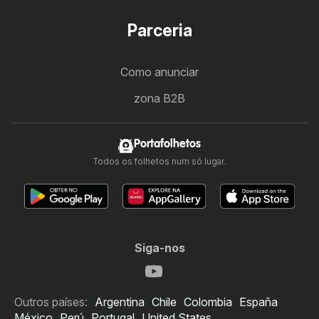
Parceria
Como anunciar
zona B2B
Portafolhetos
Todos os folhetos num só lugar.
Siga-nos
Outros países:
Argentina
Chile
Colombia
España
México
Perú
Portugal
United States