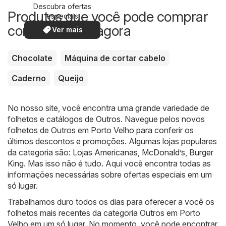
Descubra ofertas
Produtos que você pode comprar
especiais
com desconto agora
Ver mais
Chocolate
Máquina de cortar cabelo
Caderno
Queijo
No nosso site, você encontra uma grande variedade de
folhetos e catálogos de
Outros
. Navegue pelos novos
folhetos de Outros em Porto Velho para conferir os
últimos descontos e promoções. Algumas lojas populares
da categoria são:
Lojas Americanas
,
McDonald’s
,
Burger
King
. Mas isso não é tudo. Aqui você encontra todas as
informações necessárias sobre ofertas especiais em um
só lugar.
Trabalhamos duro todos os dias para oferecer a você os
folhetos mais recentes da categoria Outros em Porto
Velho em um só lugar. No momento, você pode encontrar