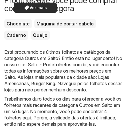
Produtos que você pode comprar
com desconto agora
Ver mais
Chocolate
Máquina de cortar cabelo
Caderno
Queijo
Está procurando os últimos folhetos e catálogos da
categoria Outros em Salto? Então está no lugar certo! No
nosso site,
Salto - Portafolhetos.com.br
, você encontra
todas as informações sobre os melhores preços em
Salto. As lojas mais populares da cidade são:
Lojas
Americanas
,
Burger King
. Navegue pelos folhetos dessas
lojas para não perder nenhum desconto.
Trabalhamos duro todos os dias para oferecer a você os
folhetos mais recentes da categoria Outros em Salto em
um só lugar. No momento, você pode encontrar 4
folhetos aqui. Porém, a validade das ofertas é limitada,
então não espere demais para aproveitá-las.