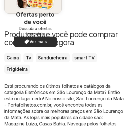
Ofertas perto
de você
Descubra ofertas
Produtos que você pode comprar
especiais
com desconto agora
Ver mais
Caixa
Tv
Sanduicheira
smart TV
Frigideira
Está procurando os últimos folhetos e catálogos da
categoria Eletrônicos em São Lourenço da Mata? Então
está no lugar certo! No nosso site,
São Lourenço da Mata
- Portafolhetos.com.br
, você encontra todas as
informações sobre os melhores preços em São Lourenço
da Mata. As lojas mais populares da cidade são:
Magazine Luiza
,
Casas Bahia
. Navegue pelos folhetos