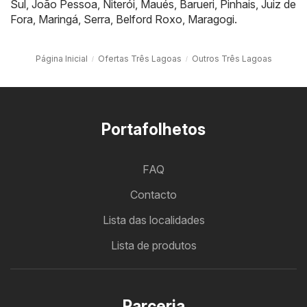
Sul
,
João Pessoa
,
Niterói
,
Maués
,
Barueri
,
Pinhais
,
Juiz de
Fora
,
Maringá
,
Serra
,
Belford Roxo
,
Maragogi
.
Página Inicial
Ofertas Três Lagoas
Outros Três Lagoas
Portafolhetos
FAQ
Contacto
Lista das localidades
Lista de produtos
Parceria