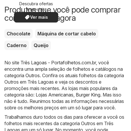
Descubra ofertas
Produtos que você pode comprar
especiais
com desconto agora
Ver mais
Chocolate
Máquina de cortar cabelo
Caderno
Queijo
No site
Três Lagoas - Portafolhetos.com.br
, você
encontra uma ampla seleção de folhetos e catálogos na
categoria
Outros
. Confira os atuais folhetos da categoria
Outros em Três Lagoas e veja os descontos e
promoções mais recentes. As lojas mais populares da
categoria são:
Lojas Americanas
,
Burger King
. Mas isso
não é tudo. Reunimos todas as informações necessárias
sobre os melhores preços em um só lugar para você.
Trabalhamos duro todos os dias para oferecer a você os
folhetos mais recentes da categoria Outros em Três
Lagoas em um só lugar. No momento, você pode