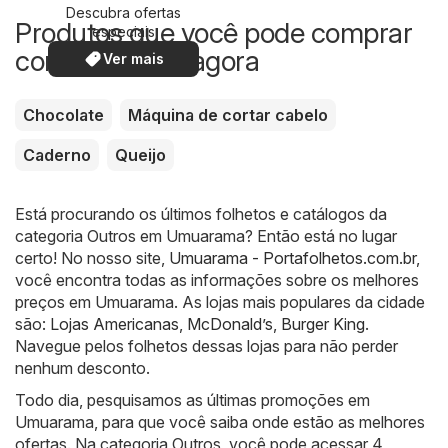
Descubra ofertas
Produtos que você pode comprar
especiais
com desconto agora
Ver mais
Chocolate
Máquina de cortar cabelo
Caderno
Queijo
Está procurando os últimos folhetos e catálogos da
categoria Outros em Umuarama? Então está no lugar
certo! No nosso site,
Umuarama - Portafolhetos.com.br
,
você encontra todas as informações sobre os melhores
preços em Umuarama. As lojas mais populares da cidade
são:
Lojas Americanas
,
McDonald’s
,
Burger King
.
Navegue pelos folhetos dessas lojas para não perder
nenhum desconto.
Todo dia, pesquisamos as últimas promoções em
Umuarama, para que você saiba onde estão as melhores
ofertas. Na categoria Outros, você pode acessar 4